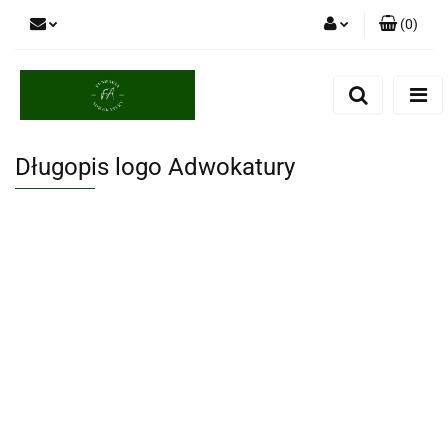
(
0
)
Zaloguj się
Zarejestruj się
Dodaj zgłoszenie
Długopis logo Adwokatury