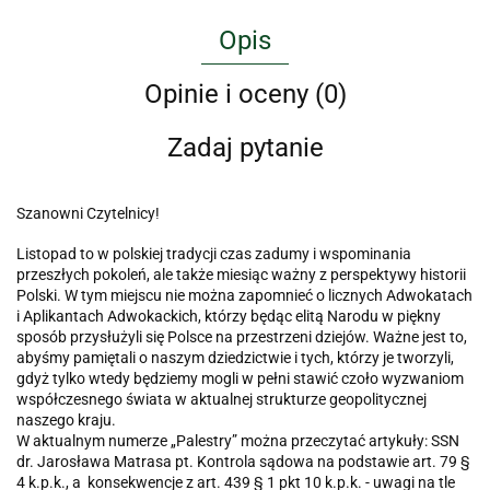
Opis
Opinie i oceny (0)
Zadaj pytanie
Szanowni Czytelnicy!
Listopad to w polskiej tradycji czas zadumy i wspominania
przeszłych pokoleń, ale także miesiąc ważny z perspektywy historii
Polski. W tym miejscu nie można zapomnieć o licznych Adwokatach
i Aplikantach Adwokackich, którzy będąc elitą Narodu w piękny
sposób przysłużyli się Polsce na przestrzeni dziejów. Ważne jest to,
abyśmy pamiętali o naszym dziedzictwie i tych, którzy je tworzyli,
gdyż tylko wtedy będziemy mogli w pełni stawić czoło wyzwaniom
współczesnego świata w aktualnej strukturze geopolitycznej
naszego kraju.
W aktualnym numerze „Palestry” można przeczytać artykuły: SSN
dr. Jarosława Matrasa pt. Kontrola sądowa na podstawie art. 79 §
4 k.p.k., a konsekwencje z art. 439 § 1 pkt 10 k.p.k. - uwagi na tle