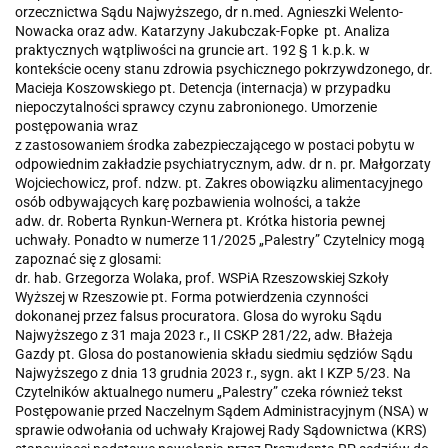
orzecznictwa Sądu Najwyższego, dr n.med. Agnieszki Welento-
Nowacka oraz adw. Katarzyny Jakubczak-Fopke pt. Analiza
praktycznych wątpliwości na gruncie art. 192 § 1 k.p.k. w
kontekście oceny stanu zdrowia psychicznego pokrzywdzonego, dr.
Macieja Koszowskiego pt. Detencja (internacja) w przypadku
niepoczytalności sprawcy czynu zabronionego. Umorzenie
postępowania wraz
z zastosowaniem środka zabezpieczającego w postaci pobytu w
odpowiednim zakładzie psychiatrycznym, adw. dr n. pr. Małgorzaty
Wojciechowicz, prof. ndzw. pt. Zakres obowiązku alimentacyjnego
osób odbywających karę pozbawienia wolności, a także
adw. dr. Roberta Rynkun-Wernera pt. Krótka historia pewnej
uchwały. Ponadto w numerze 11/2025 „Palestry” Czytelnicy mogą
zapoznać się z glosami:
dr. hab. Grzegorza Wolaka, prof. WSPiA Rzeszowskiej Szkoły
Wyższej w Rzeszowie pt. Forma potwierdzenia czynności
dokonanej przez falsus procuratora. Glosa do wyroku Sądu
Najwyższego z 31 maja 2023 r., II CSKP 281/22, adw. Błażeja
Gazdy pt. Glosa do postanowienia składu siedmiu sędziów Sądu
Najwyższego z dnia 13 grudnia 2023 r., sygn. akt I KZP 5/23. Na
Czytelników aktualnego numeru „Palestry” czeka również tekst
Postępowanie przed Naczelnym Sądem Administracyjnym (NSA) w
sprawie odwołania od uchwały Krajowej Rady Sądownictwa (KRS)