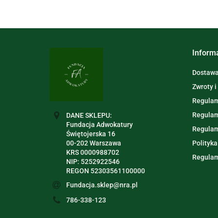
Inform
Dostawa 
Zwroty i
Regulam
Regulam
DANE SKLEPU:
Fundacja Adwokatury
Regulam
Świętojerska 16
00-202 Warszawa
Polityka
KRS 0000988702
Regulam
NIP: 5252922546
REGON 52303561100000
Fundacja.sklep@nra.pl
786-338-123