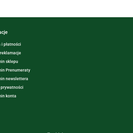
acje
i płatności
 reklamacje
in sklepu
in Prenumeraty
in newslettera
 prywatności
in konta