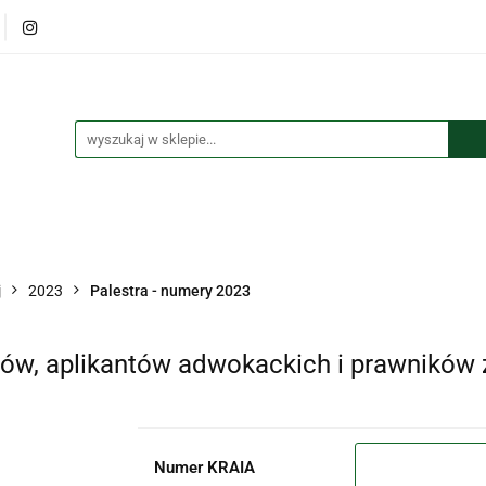
lana
Książki
Maskotki
Puzzle
Kolorowanki
czki i przypinki
Kalendarze
Koszulki
tki
Puzzle
Kolorowanki
Torby
Długopisy
Bre
j
2023
Palestra - numery 2023
tów, aplikantów adwokackich i prawników
Numer KRAIA