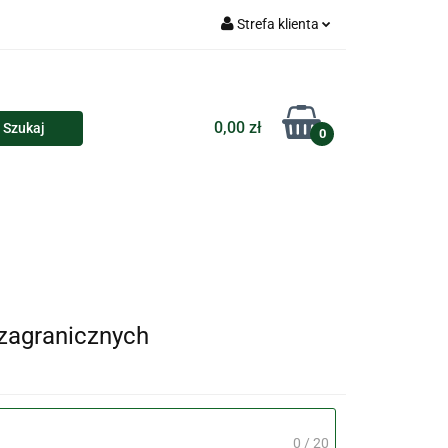
Strefa klienta
Torby
Zaloguj się
Zarejestruj się
0,00 zł
0
Dodaj zgłoszenie
loczki i przypinki
Kalendarze
Koszulki
 zagranicznych
0 / 20