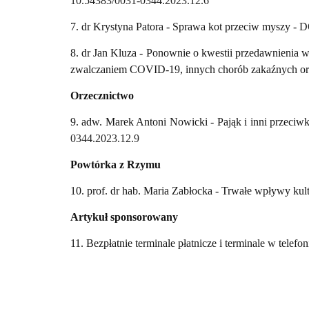
10.54383/0031-0344.2023.12.6
7. dr Krystyna Patora - Sprawa kot przeciw myszy -
D
8. dr Jan Kluza - Ponownie o kwestii przedawnienia w 
zwalczaniem COVID-19, innych chorób zakaźnych or
Orzecznictwo
9. adw. Marek Antoni Nowicki - Pająk i inni przeciwk
0344.2023.12.9
Powtórka z Rzymu
10. prof. dr hab. Maria Zabłocka -
Trwałe wpływy kult
Artykuł sponsorowany
11. Bezpłatnie terminale płatnicze i terminale w telef