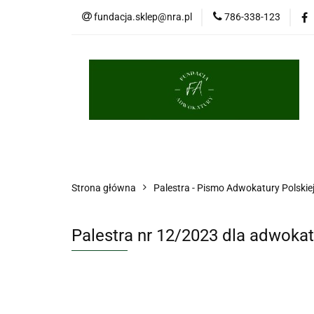
fundacja.sklep@nra.pl
786-338-123
Palestra
Porce
Długopisy
Brelo
Palestra
Porcelana
Książki
Masko
Strona główna
Palestra - Pismo Adwokatury Polskie
Palestra nr 12/2023 dla adwoka