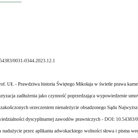
54383/0031-0344.2023.12.1
 prof. UŁ - Prawdziwa historia Świętego Mikołaja w świetle prawa karn
kturyzacja zadłużenia jako czynność poprzedzająca wypowiedzenie um
ń zakończonych orzeczeniem nienależycie obsadzonego Sądu Najwyżs
owiedzialności dyscyplinarnej zawodów prawniczych -
DOI: 10.54383/0
a nadużycie przez aplikanta adwokackiego wolności słowa i pisma w