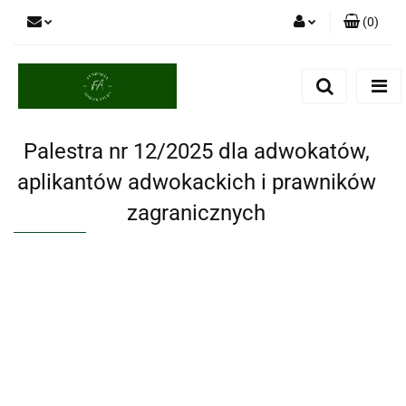
(
0
)
Zaloguj się
Zarejestruj się
Dodaj zgłoszenie
Palestra nr 12/2025 dla adwokatów,
aplikantów adwokackich i prawników
zagranicznych