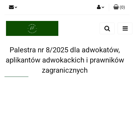
(
0
)
Zaloguj się
Zarejestruj się
Dodaj zgłoszenie
Palestra nr 8/2025 dla adwokatów,
aplikantów adwokackich i prawników
zagranicznych