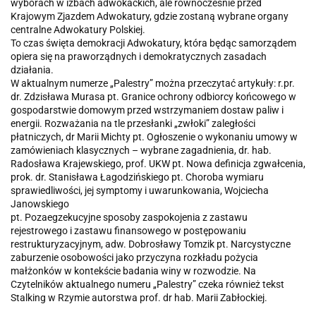
wyborach w izbach adwokackich, ale równocześnie przed
Krajowym Zjazdem Adwokatury, gdzie zostaną wybrane organy
centralne Adwokatury Polskiej.
To czas święta demokracji Adwokatury, która będąc samorządem
opiera się na praworządnych i demokratycznych zasadach
działania.
W aktualnym numerze „Palestry” można przeczytać artykuły: r.pr.
dr. Zdzisława Murasa pt. Granice ochrony odbiorcy końcowego w
gospodarstwie domowym przed wstrzymaniem dostaw paliw i
energii. Rozważania na tle przesłanki „zwłoki” zaległości
płatniczych, dr Marii Michty pt. Ogłoszenie o wykonaniu umowy w
zamówieniach klasycznych – wybrane zagadnienia, dr. hab.
Radosława Krajewskiego, prof. UKW pt. Nowa definicja zgwałcenia,
prok. dr. Stanisława Łagodzińskiego pt. Choroba wymiaru
sprawiedliwości, jej symptomy i uwarunkowania, Wojciecha
Janowskiego
pt. Pozaegzekucyjne sposoby zaspokojenia z zastawu
rejestrowego i zastawu finansowego w postępowaniu
restrukturyzacyjnym, adw. Dobrosławy Tomzik pt. Narcystyczne
zaburzenie osobowości jako przyczyna rozkładu pożycia
małżonków w kontekście badania winy w rozwodzie. Na
Czytelników aktualnego numeru „Palestry” czeka również tekst
Stalking w Rzymie autorstwa prof. dr hab. Marii Zabłockiej.