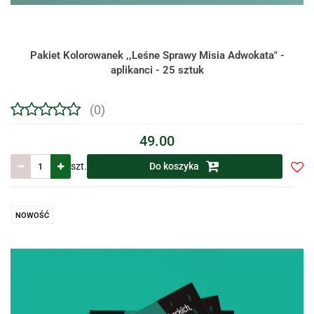
Pakiet Kolorowanek ,,Leśne Sprawy Misia Adwokata" -
aplikanci - 25 sztuk
(0)
49.00
szt.
Do koszyka
Do
prze
NOWOŚĆ