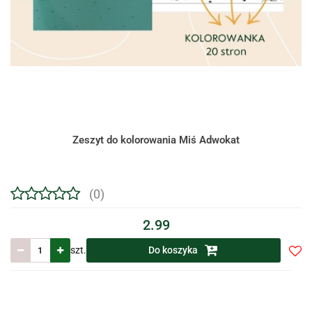
Zeszyt do kolorowania Miś Adwokat
(0)
2.99
szt.
Do koszyka
Do
prze