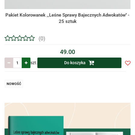
Pakiet Kolorowanek ,,Leśne Sprawy Bajecznych Adwokatów'' -
25 sztuk
(0)
49.00
szt.
Do koszyka
Do
prze
NOWOŚĆ