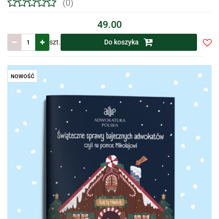
(0)
49.00
szt.
Do koszyka
Do
prze
NOWOŚĆ