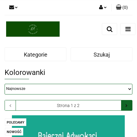
(
0
)
Zaloguj się
Zarejestruj się
Dodaj zgłoszenie
Kategorie
Szukaj
Kolorowanki
POLECAMY
NOWOŚĆ