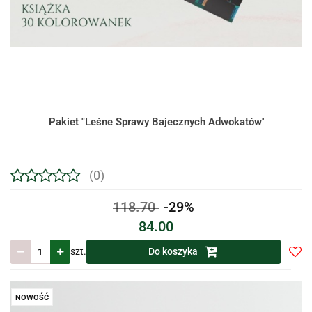
Pakiet "Leśne Sprawy Bajecznych Adwokatów''
(0)
118.70
-29%
84.00
szt.
Do koszyka
Do
prze
NOWOŚĆ