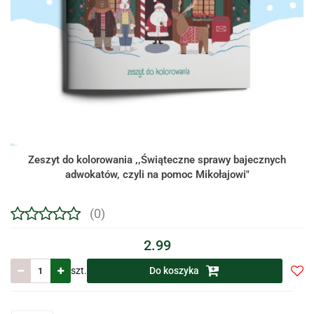
Zeszyt do kolorowania ,,Świąteczne sprawy bajecznych
adwokatów, czyli na pomoc Mikołajowi"
(0)
2.99
szt.
Do koszyka
Do
prze