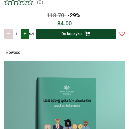
(0)
118.70
-29%
84.00
szt.
Do koszyka
Do
prze
NOWOŚĆ