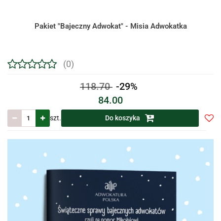
Pakiet "Bajeczny Adwokat" - Misia Adwokatka
(0)
118.70
-29%
84.00
szt.
Do koszyka
Do
prze