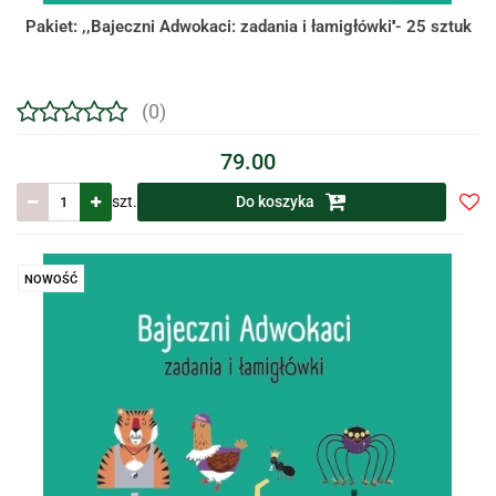
Pakiet: ,,Bajeczni Adwokaci: zadania i łamigłówki''- 25 sztuk
(0)
79.00
szt.
Do koszyka
Do
prze
NOWOŚĆ