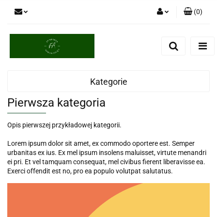
(
0
)
Zaloguj się
Zarejestruj się
Dodaj zgłoszenie
Kategorie
Pierwsza kategoria
Opis pierwszej przykładowej kategorii.
Lorem ipsum dolor sit amet, ex commodo oportere est. Semper
urbanitas ex ius. Ex mel ipsum insolens maluisset, virtute menandri
ei pri. Et vel tamquam consequat, mel civibus fierent liberavisse ea.
Exerci offendit est no, pro ea populo volutpat salutatus.