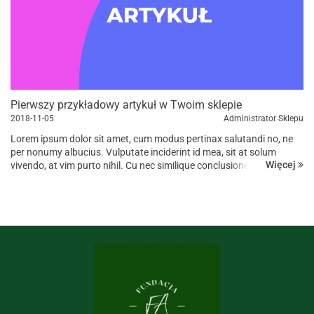
Pierwszy przykładowy artykuł w Twoim sklepie
2018-11-05
Administrator Sklepu
Lorem ipsum dolor sit amet, cum modus pertinax salutandi no, ne
per nonumy albucius. Vulputate inciderint id mea, sit at solum
Więcej
vivendo, at vim purto nihil. Cu nec similique conclusionemque, in vis
suas iuvaret, has ad omnis prompta eligendi. Dicant tempor...