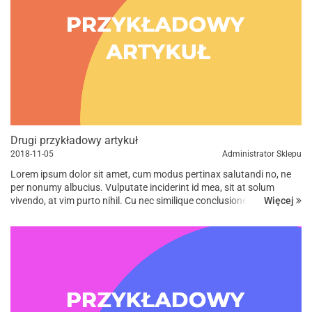
Drugi przykładowy artykuł
2018-11-05
Administrator Sklepu
Lorem ipsum dolor sit amet, cum modus pertinax salutandi no, ne
per nonumy albucius. Vulputate inciderint id mea, sit at solum
Więcej
vivendo, at vim purto nihil. Cu nec similique conclusionemque, in vis
suas iuvaret, has ad omnis prompta eligendi. Dicant tempor...