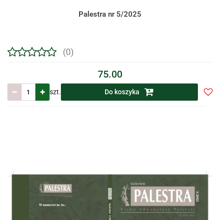
Palestra nr 5/2025
(0)
75.00
szt.
Do koszyka
Do
prze