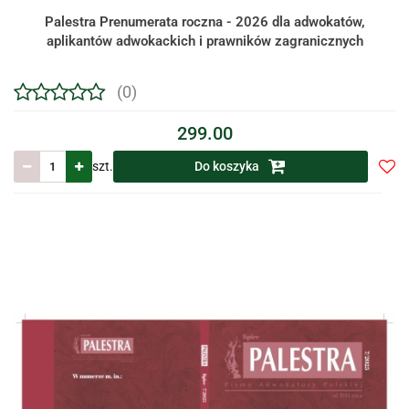
Palestra Prenumerata roczna - 2026 dla adwokatów,
aplikantów adwokackich i prawników zagranicznych
(0)
299.00
szt.
Do koszyka
Do
prze