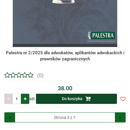
Palestra nr 2/2025 dla adwokatów, aplikantów adwokackich i
prawników zagranicznych
(0)
38.00
szt.
Do koszyka
Do
prze