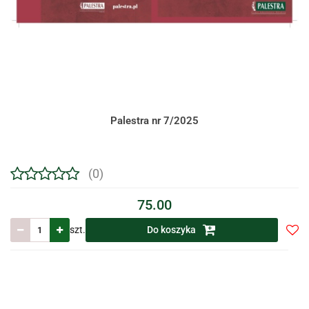
Palestra nr 7/2025
(0)
75.00
szt.
Do koszyka
Do
prze