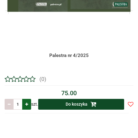
Palestra nr 4/2025
(0)
75.00
szt.
Do koszyka
Do
prze