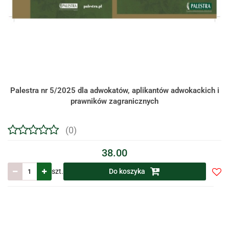
Palestra nr 5/2025 dla adwokatów, aplikantów adwokackich i
prawników zagranicznych
(0)
38.00
szt.
Do koszyka
Do
prze