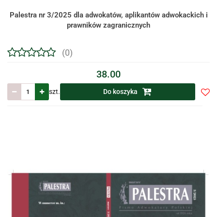
Palestra nr 3/2025 dla adwokatów, aplikantów adwokackich i
prawników zagranicznych
(0)
38.00
szt.
Do koszyka
Do
prze