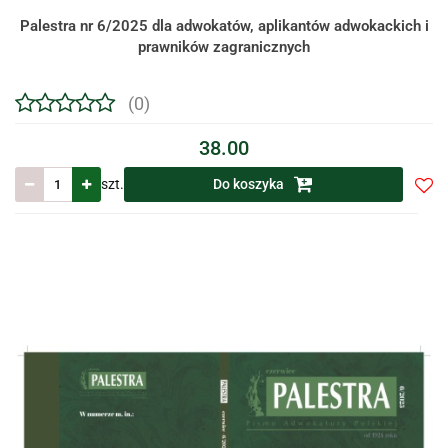
Palestra nr 6/2025 dla adwokatów, aplikantów adwokackich i
prawników zagranicznych
(0)
38.00
szt.
Do koszyka
Do
prze