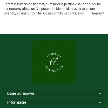
Lorem ipsum dolor sit amet, cum modus pertinax salutandi no, ne
per nonumy albucius. Vulputate inciderint id mea, sit at solum
Więcej
vivendo, at vim purto nihil. Cu nec similique conclusionemque, in vis
suas iuvaret, has ad omnis prompta eligendi. Dicant tempor...
Dane adresowe
Informacje