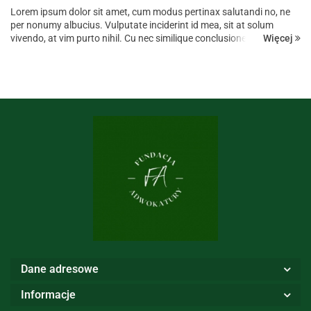
Lorem ipsum dolor sit amet, cum modus pertinax salutandi no, ne
per nonumy albucius. Vulputate inciderint id mea, sit at solum
Więcej
vivendo, at vim purto nihil. Cu nec similique conclusionemque, in vis
suas iuvaret, has ad omnis prompta eligendi. Dicant tempor...
Dane adresowe
Informacje