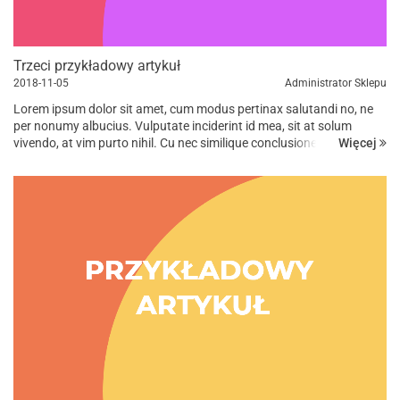
Trzeci przykładowy artykuł
2018-11-05
Administrator Sklepu
Lorem ipsum dolor sit amet, cum modus pertinax salutandi no, ne
per nonumy albucius. Vulputate inciderint id mea, sit at solum
Więcej
vivendo, at vim purto nihil. Cu nec similique conclusionemque, in vis
suas iuvaret, has ad omnis prompta eligendi. Dicant tempor...